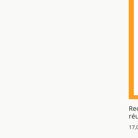
Re
réu
17,