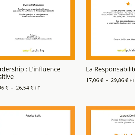
dership : L’influence
La Responsabilit
itive
17,06
€
–
29,86
€
HT
06
€
–
26,54
€
HT