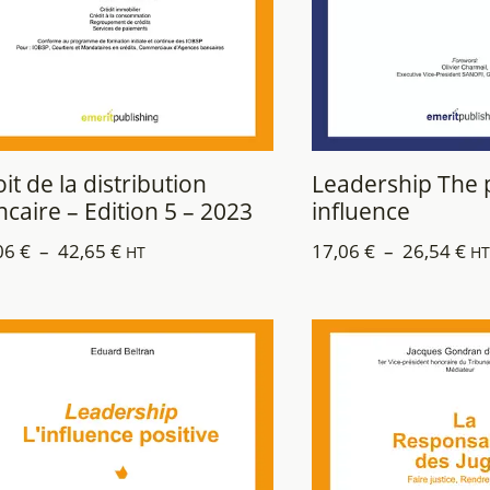
it de la distribution
Leadership The p
caire – Edition 5 – 2023
influence
06
€
–
42,65
€
17,06
€
–
26,54
€
HT
HT