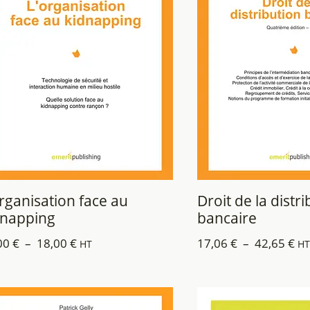
rganisation face au
Droit de la distr
dnapping
bancaire
00
€
–
18,00
€
17,06
€
–
42,65
€
HT
HT