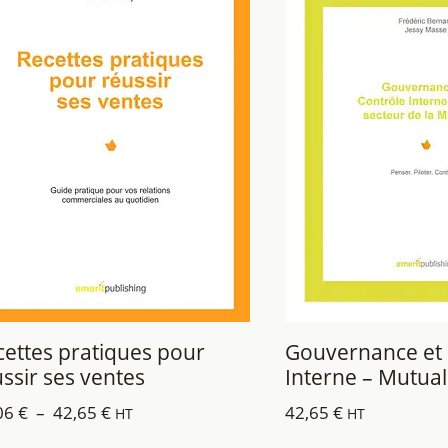
cettes pratiques pour
Gouvernance et 
ssir ses ventes
Interne – Mutual
06
€
–
42,65
€
42,65
€
HT
HT