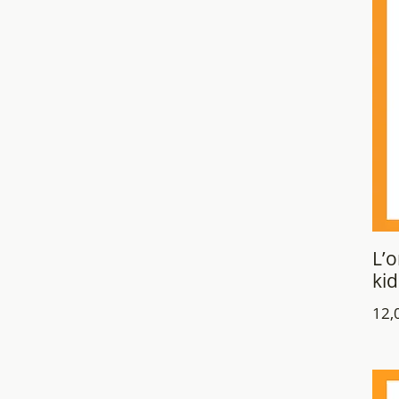
L’o
ki
12,